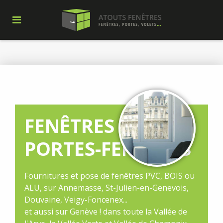
FENÊTRES ET
PORTES-FENÊTRES
Fournitures et pose de fenêtres PVC, BOIS ou
ALU, sur Annemasse, St-Julien-en-Genevois,
Douvaine, Veigy-Foncenex...
et aussi sur Genève ! dans toute la Vallée de