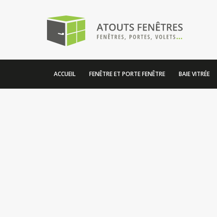
ACCUEIL
FENÊTRE ET PORTE FENÊTRE
BAIE VITRÉE
ATOUTS-FENÊTRES
17 rue de Montréal
74100 VILLE LA GRAND
Tel: 04.50.04.75.80
Email:
contact@atouts-fenetres.fr