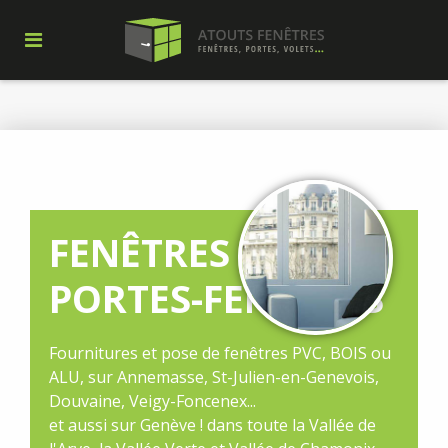
FENÊTRES ET
PORTES-FENÊTRES
Fournitures et pose de fenêtres PVC, BOIS ou
ALU, sur Annemasse, St-Julien-en-Genevois,
Douvaine, Veigy-Foncenex...
et aussi sur Genève ! dans toute la Vallée de