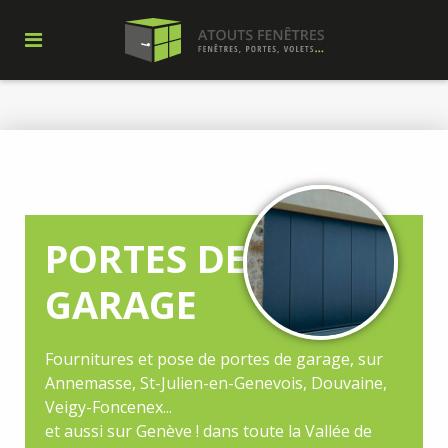
PORTES DE
GARAGE
Fournitures et pose de portes de garage, sur
Annemasse, St-Julien-en-Genevois, Douvaine,
Veigy-Foncenex...
et aussi sur Genève ! dans toute la Vallée de