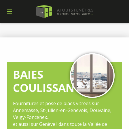
BAIES
COULISSANTES
Fournitures et pose de biaes vitrées sur
Annemasse, St-Julien-en-Genevois, Douvaine,
Veigy-Foncenex...
et aussi sur Genève ! dans toute la Vallée de