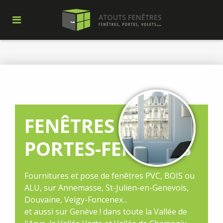
FENÊTRES ET
PORTES-FENÊTRES
Fournitures et pose de fenêtres PVC, BOIS ou
ALU, sur Annemasse, St-Julien-en-Genevois,
Douvaine, Veigy-Foncenex...
et aussi sur Genève ! dans toute la Vallée de